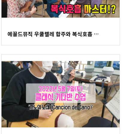
에꼴드뮤직 우쿨렐레 합주와 복식호흡 …