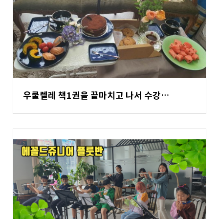
우쿨렐레 책1권을 끝마치고 나서 수강…