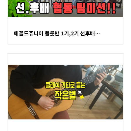
에꼴드쥬니어 플룻반 1기,2기 선후배…