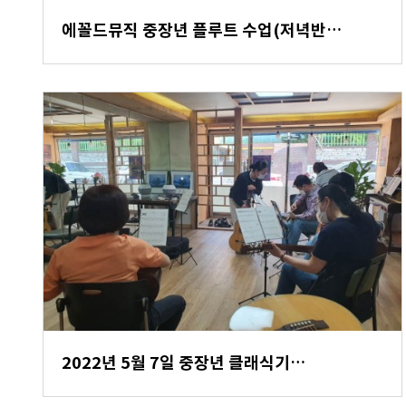
에꼴드뮤직 중장년 플루트 수업(저녁반…
2022년 5월 7일 중장년 클래식기…